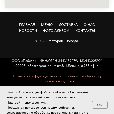
ГЛАВНАЯ
МЕНЮ
ДОСТАВКА
О НАС
НОВОСТИ
ФОТО АЛЬБОМ
КОНТАКТЫ
© 2025 Ресторан "Победа"
ООО «Победа» | ИНН/ОГРН 3443139279/1183443005921
400005, г.Волгоград, пр-кт им.В.И.Ленина, д.78Б офис 1
Политика конфиденциальности
|
Согласие на обработку
персональных данных
Обращаем ваше внимание на то, что
Этот сайт использует файлы cookie для обеспечения
размещенные данные носят информационный характер
наилучшего взаимодействия с пользователем.
и не являются публичной офертой.
Наш сайт использует куки.
OK
Продолжая пользоваться нашим сайтом, вы
соглашаетесь на обработку персональных данных в