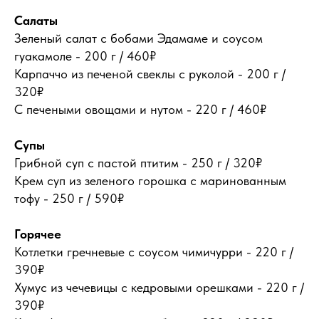
Салаты
Зеленый салат с бобами Эдамаме и соусом
гуакамоле - 200 г / 460₽
Карпаччо из печеной свеклы с руколой - 200 г /
320₽
С печеными овощами и нутом - 220 г / 460₽
Супы
Грибной суп с пастой птитим - 250 г / 320₽
Крем суп из зеленого горошка с маринованным
тофу - 250 г / 590₽
Горячее
Котлетки гречневые с соусом чимичурри - 220 г /
390₽
Хумус из чечевицы с кедровыми орешками - 220 г /
390₽