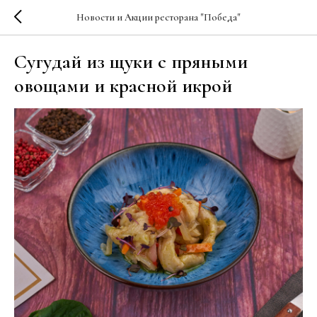
Новости и Акции ресторана "Победа"
Сугудай из щуки с пряными
овощами и красной икрой